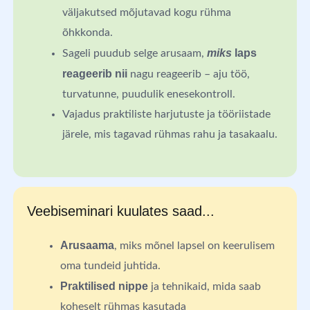
väljakutsed mõjutavad kogu rühma
õhkkonda.
miks
laps
Sageli puudub selge arusaam,
reageerib nii
nagu reageerib – aju töö,
turvatunne, puudulik enesekontroll.
Vajadus praktiliste harjutuste ja tööriistade
järele, mis tagavad rühmas rahu ja tasakaalu.
Veebiseminari kuulates saad...
Arusaama
, miks mõnel lapsel on keerulisem
oma tundeid juhtida.
Praktilised nippe
ja tehnikaid, mida saab
koheselt rühmas kasutada