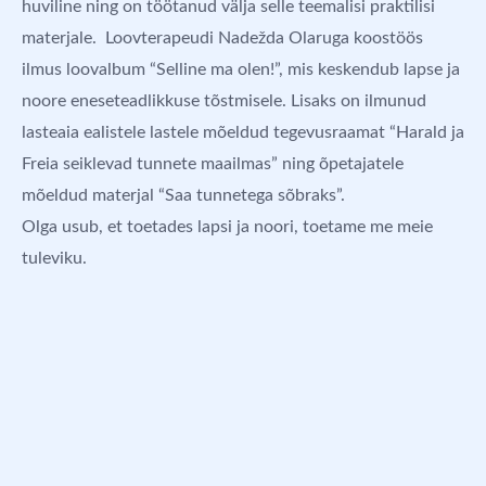
huviline ning on töötanud välja selle teemalisi praktilisi
materjale. Loovterapeudi Nadežda Olaruga koostöös
ilmus loovalbum “Selline ma olen!”, mis keskendub lapse ja
noore eneseteadlikkuse tõstmisele. Lisaks on ilmunud
lasteaia ealistele lastele mõeldud tegevusraamat “Harald ja
Freia seiklevad tunnete maailmas” ning õpetajatele
mõeldud materjal “Saa tunnetega sõbraks”.
Olga usub, et toetades lapsi ja noori, toetame me meie
tuleviku.