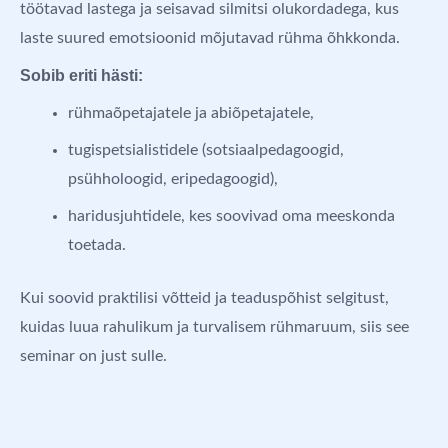
töötavad lastega ja seisavad silmitsi olukordadega, kus
laste suured emotsioonid mõjutavad rühma õhkkonda.
Sobib eriti hästi:
rühmaõpetajatele ja abiõpetajatele,
tugispetsialistidele (sotsiaalpedagoogid,
psühholoogid, eripedagoogid),
haridusjuhtidele, kes soovivad oma meeskonda
toetada.
Kui soovid praktilisi võtteid ja teaduspõhist selgitust,
kuidas luua rahulikum ja turvalisem rühmaruum, siis see
seminar on just sulle.