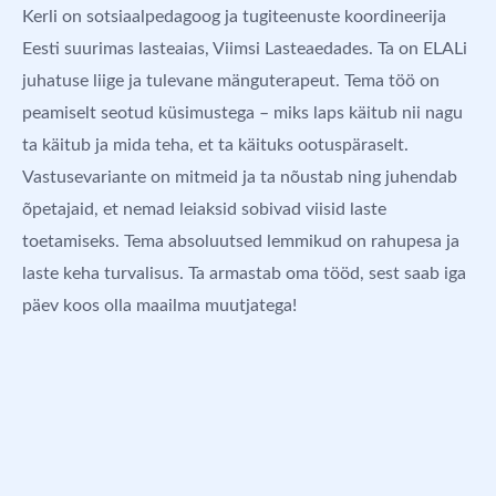
Kerli on sotsiaalpedagoog ja tugiteenuste koordineerija
Eesti suurimas lasteaias, Viimsi Lasteaedades. Ta on ELALi
juhatuse liige ja tulevane mänguterapeut. Tema töö on
peamiselt seotud küsimustega – miks laps käitub nii nagu
ta käitub ja mida teha, et ta käituks ootuspäraselt.
Vastusevariante on mitmeid ja ta nõustab ning juhendab
õpetajaid, et nemad leiaksid sobivad viisid laste
toetamiseks. Tema absoluutsed lemmikud on rahupesa ja
laste keha turvalisus. Ta armastab oma tööd, sest saab iga
päev koos olla maailma muutjatega!