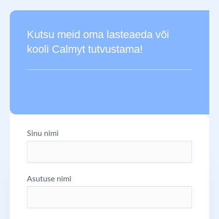
Kutsu meid oma lasteaeda või
kooli Calmyt tutvustama!
Sinu nimi
Asutuse nimi