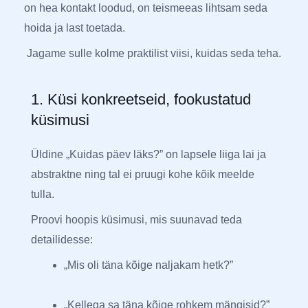
on hea kontakt loodud, on teismeeas lihtsam seda
hoida ja last toetada.
Jagame sulle kolme praktilist viisi, kuidas seda teha.
1. Küsi konkreetseid, fookustatud
küsimusi
Üldine „Kuidas päev läks?” on lapsele liiga lai ja
abstraktne ning tal ei pruugi kohe kõik meelde
tulla.
Proovi hoopis küsimusi, mis suunavad teda
detailidesse:
„Mis oli täna kõige naljakam hetk?”
„Kellega sa täna kõige rohkem mängisid?”