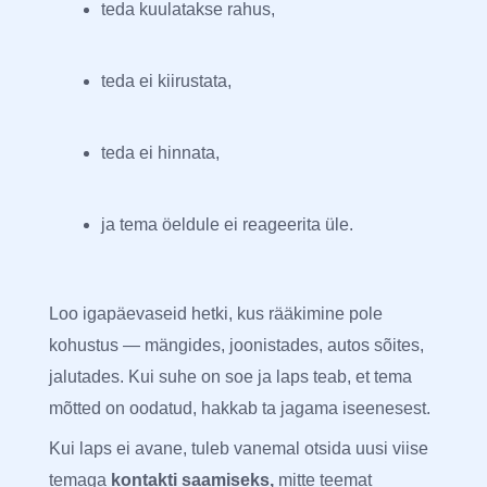
teda kuulatakse rahus,
teda ei kiirustata,
teda ei hinnata,
ja tema öeldule ei reageerita üle.
Loo igapäevaseid hetki, kus rääkimine pole
kohustus — mängides, joonistades, autos sõites,
jalutades. Kui suhe on soe ja laps teab, et tema
mõtted on oodatud, hakkab ta jagama iseenesest.
Kui laps ei avane, tuleb vanemal otsida uusi viise
temaga
kontakti saamiseks,
mitte teemat