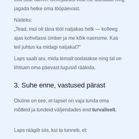
jagada hetke oma tööpäevast.
Näiteks:
„Tead, mul oli täna tööl naljakas hetk — kolleeg
ajas kohvitassi ümber ja me kõik naersime. Kas
teil juhtus ka midagi naljakat?“
Laps saab aru, mida temalt oodatakse ning tal on
lihtsam oma päevast lugusid rääkida.
3. Suhe enne, vastused pärast
Oluline on see, et lapsel on vaja tunda oma
mõtteid ja tundeid väljendades end
turvaliselt.
Laps räägib siis, kui ta tunneb, et: