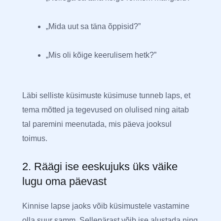
„Mida uut sa täna õppisid?”
„Mis oli kõige keerulisem hetk?”
Läbi selliste küsimuste küsimuse tunneb laps, et
tema mõtted ja tegevused on olulised ning aitab
tal paremini meenutada, mis päeva jooksul
toimus.
2. Räägi ise eeskujuks üks väike
lugu oma päevast
Kinnise lapse jaoks võib küsimustele vastamine
olla suur samm. Sellepärast võib ise alustada ning